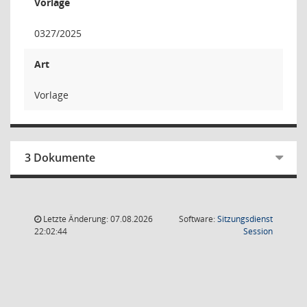
Vorlage
0327/2025
Art
Vorlage
3 Dokumente
Letzte Änderung: 07.08.2026
Software:
Sitzungsdienst
(Wird in
22:02:44
Session