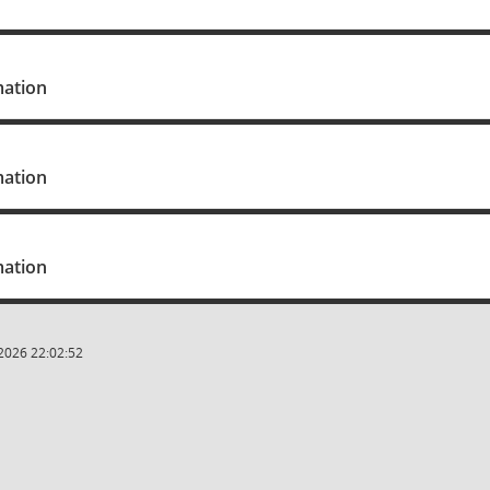
mation
mation
mation
2026 22:02:52