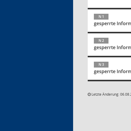
N 1
gesperrte Infor
N 2
gesperrte Infor
N 3
gesperrte Infor
Letzte Änderung: 06.08.