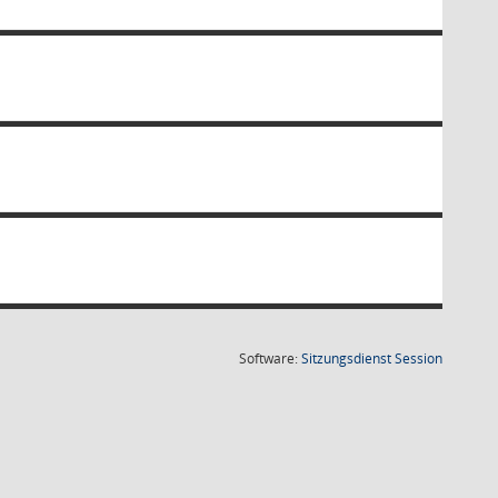
(Wird in
Software:
Sitzungsdienst
Session