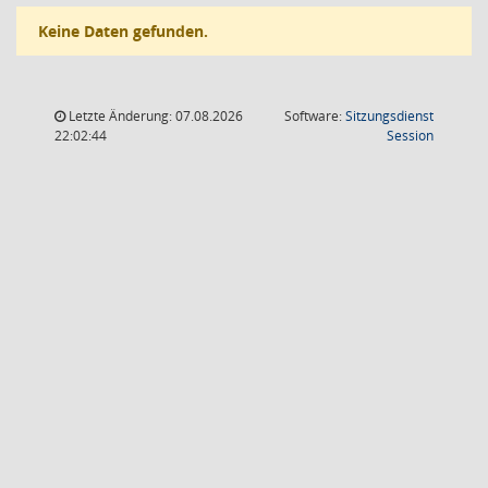
Keine Daten gefunden.
Letzte Änderung: 07.08.2026
Software:
Sitzungsdienst
(Wird in
22:02:44
Session