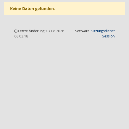
Keine Daten gefunden.
Letzte Änderung: 07.08.2026
Software:
Sitzungsdienst
(Wird in
08:03:18
Session