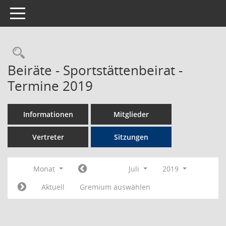
Toggle navigation
Rechercheauswahl
Beiräte - Sportstättenbeirat -
Termine 2019
Informationen
Mitglieder
Vertreter
Sitzungen
Monat
Juli
2019
Aktuell
Gremium auswählen