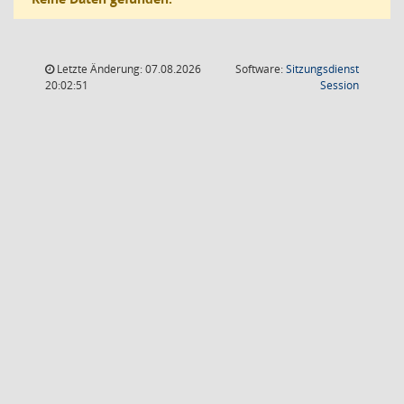
Letzte Änderung: 07.08.2026
Software:
Sitzungsdienst
(Wird in
20:02:51
Session