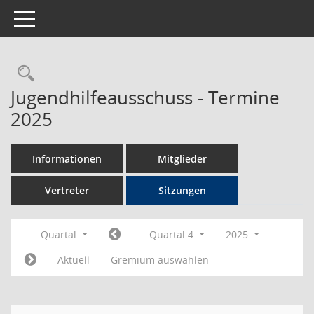
Toggle navigation
Rechercheauswahl
Jugendhilfeausschuss - Termine
2025
Informationen
Mitglieder
Vertreter
Sitzungen
Quartal
Quartal 4
2025
Aktuell
Gremium auswählen