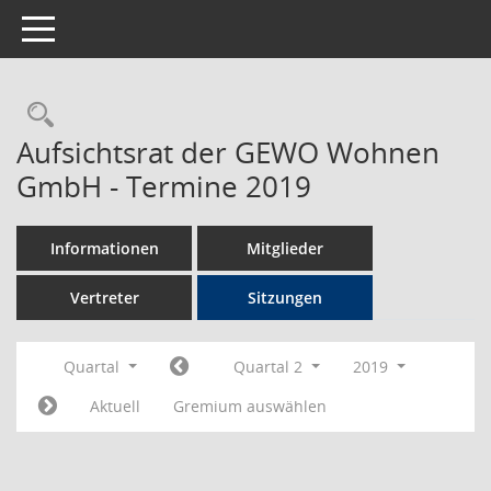
Toggle navigation
Rechercheauswahl
Aufsichtsrat der GEWO Wohnen
GmbH - Termine 2019
Informationen
Mitglieder
Vertreter
Sitzungen
Quartal
Quartal 2
2019
Aktuell
Gremium auswählen