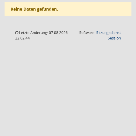
Keine Daten gefunden.
Letzte Änderung: 07.08.2026
Software:
Sitzungsdienst
(Wird in
22:02:44
Session