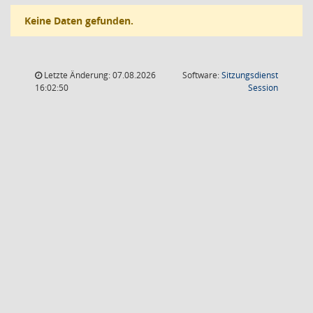
Keine Daten gefunden.
Letzte Änderung: 07.08.2026
Software:
Sitzungsdienst
(Wird in
16:02:50
Session