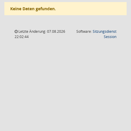
Keine Daten gefunden.
Letzte Änderung: 07.08.2026
Software:
Sitzungsdienst
(Wird in
22:02:44
Session