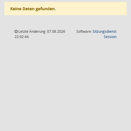
Keine Daten gefunden.
Letzte Änderung: 07.08.2026
Software:
Sitzungsdienst
(Wird in
22:02:44
Session