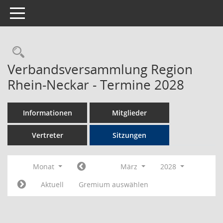
Toggle navigation
Rechercheauswahl
Verbandsversammlung Region
Rhein-Neckar - Termine 2028
Informationen
Mitglieder
Vertreter
Sitzungen
Monat
März
2028
Aktuell
Gremium auswählen