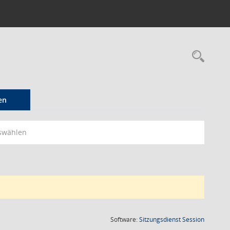
Rec
en
swählen
(Wird in
Software:
Sitzungsdienst
Session