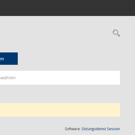
Rec
en
swählen
(Wird in
Software:
Sitzungsdienst
Session