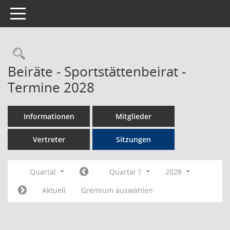
Toggle navigation
Rechercheauswahl
Beiräte - Sportstättenbeirat -
Termine 2028
Informationen
Mitglieder
Vertreter
Sitzungen
Quartal
Quartal 1
2028
Aktuell
Gremium auswählen