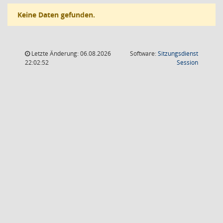
Keine Daten gefunden.
Letzte Änderung: 06.08.2026
Software:
Sitzungsdienst
(Wird in
22:02:52
Session