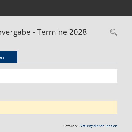
envergabe - Termine 2028
Rec
en
(Wird in
Software:
Sitzungsdienst
Session