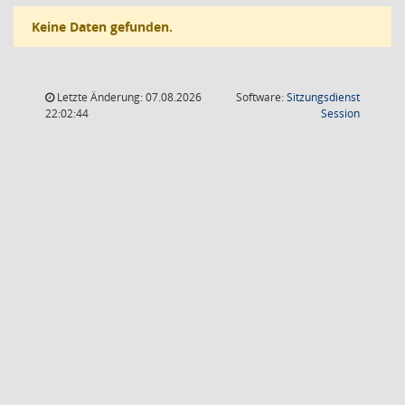
Keine Daten gefunden.
Letzte Änderung: 07.08.2026
Software:
Sitzungsdienst
(Wird in
22:02:44
Session