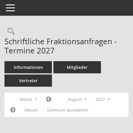
Toggle navigation
Rechercheauswahl
Schriftliche Fraktionsanfragen -
Termine 2027
Informationen
Mitglieder
Vertreter
Monat
August
2027
Aktuell
Gremium auswählen