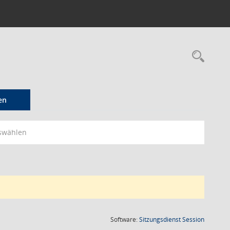
Rec
en
swählen
(Wird in
Software:
Sitzungsdienst
Session