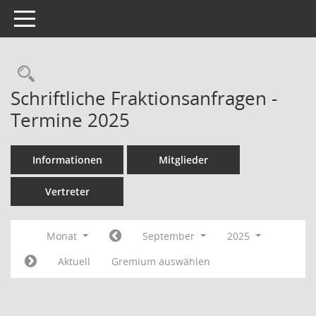
Toggle navigation
Rechercheauswahl
Schriftliche Fraktionsanfragen -
Termine 2025
Informationen
Mitglieder
Vertreter
Monat
September
2025
Aktuell
Gremium auswählen