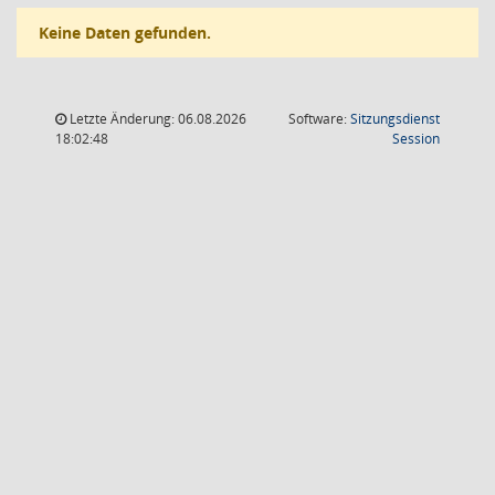
Keine Daten gefunden.
Letzte Änderung: 06.08.2026
Software:
Sitzungsdienst
(Wird in
18:02:48
Session