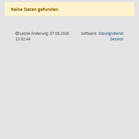
Keine Daten gefunden.
Letzte Änderung: 07.08.2026
Software:
Sitzungsdienst
(Wird in
22:02:44
Session