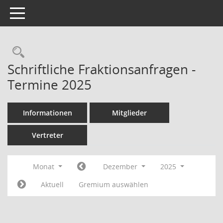
Toggle navigation
Rechercheauswahl
Schriftliche Fraktionsanfragen -
Termine 2025
Informationen
Mitglieder
Vertreter
Monat
Dezember
2025
Aktuell
Gremium auswählen