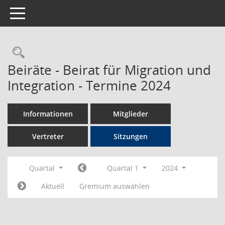
Toggle navigation
Rechercheauswahl
Beiräte - Beirat für Migration und
Integration - Termine 2024
Informationen
Mitglieder
Vertreter
Sitzungen
Quartal
Quartal 1
2024
Aktuell
Gremium auswählen