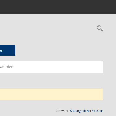
Rec
en
swählen
(Wird in
Software:
Sitzungsdienst
Session