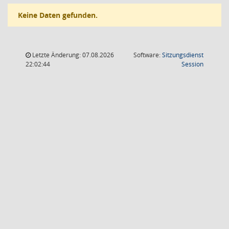
Keine Daten gefunden.
Letzte Änderung: 07.08.2026
Software:
Sitzungsdienst
(Wird in
22:02:44
Session