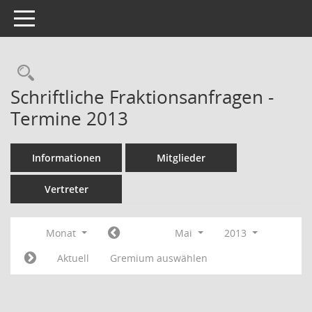
Toggle navigation
Rechercheauswahl
Schriftliche Fraktionsanfragen -
Termine 2013
Informationen
Mitglieder
Vertreter
Monat
Mai
2013
Aktuell
Gremium auswählen