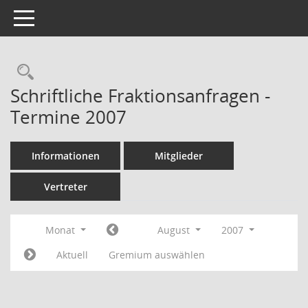
Toggle navigation
Rechercheauswahl
Schriftliche Fraktionsanfragen -
Termine 2007
Informationen
Mitglieder
Vertreter
Monat
August
2007
Aktuell
Gremium auswählen