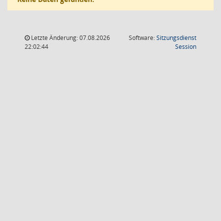
Letzte Änderung: 07.08.2026
Software:
Sitzungsdienst
(Wird in
22:02:44
Session