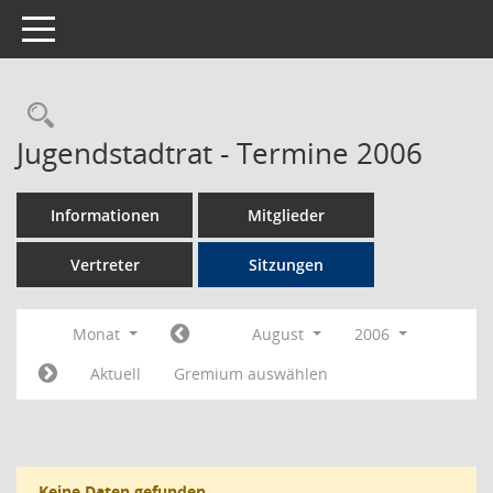
Toggle navigation
Rechercheauswahl
Jugendstadtrat - Termine 2006
Informationen
Mitglieder
Vertreter
Sitzungen
Monat
August
2006
Aktuell
Gremium auswählen
Keine Daten gefunden.