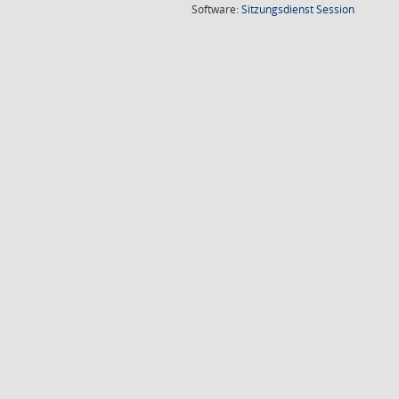
(Wird in
Software:
Sitzungsdienst
Session