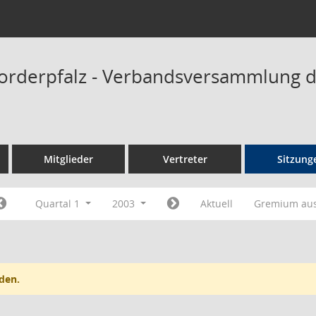
orderpfalz - Verbandsversammlung 
Mitglieder
Vertreter
Sitzung
Quartal 1
2003
Aktuell
Gremium au
den.