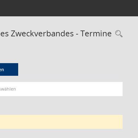
des Zweckverbandes - Termine
Rec
en
swählen