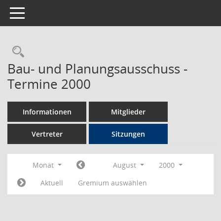
Toggle navigation
Rechercheauswahl
Bau- und Planungsausschuss -
Termine 2000
Informationen
Mitglieder
Vertreter
Sitzungen
Monat
August
2000
Aktuell
Gremium auswählen