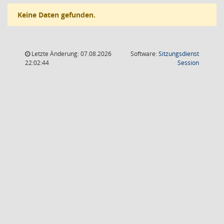
Keine Daten gefunden.
Letzte Änderung: 07.08.2026
Software:
Sitzungsdienst
(Wird in
22:02:44
Session