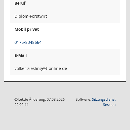
Beruf
Diplom-Forstwirt
Mobil privat
0175/8348664
E-Mail
gnilsei
Letzte Änderung: 07.08.2026
Software:
Sitzungsdienst
(Wird in
22:02:44
Session