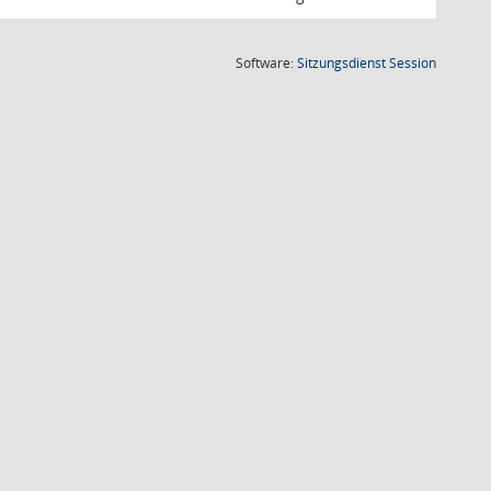
(Wird in
Software:
Sitzungsdienst
Session