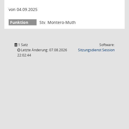
von 04.09.2025
Stv. Montero-Muth
1 Satz
Software:
(Wird in
Letzte Änderung: 07.08.2026
Sitzungsdienst
Session
22:02:44