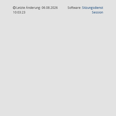
Letzte Änderung: 06.08.2026
Software:
Sitzungsdienst
(Wird in
10:03:23
Session