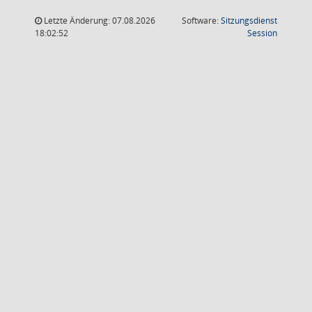
Letzte Änderung: 07.08.2026
Software:
Sitzungsdienst
(Wird in
18:02:52
Session