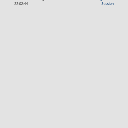
(Wird in
22:02:44
Session