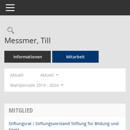
Toggle navigation
Rechercheauswahl
Messmer, Till
Informationen
Mitarbeit
Aktuell
Aktuell
Wahlperiode 2019 - 2024
MITGLIED
Stiftungsrat / Stiftungsvorstand Stiftung für Bildung und
Sport