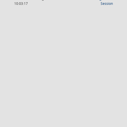
(Wird in
10:03:17
Session