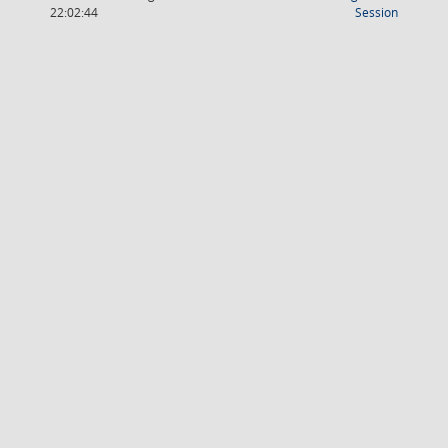
(Wird in
22:02:44
Session