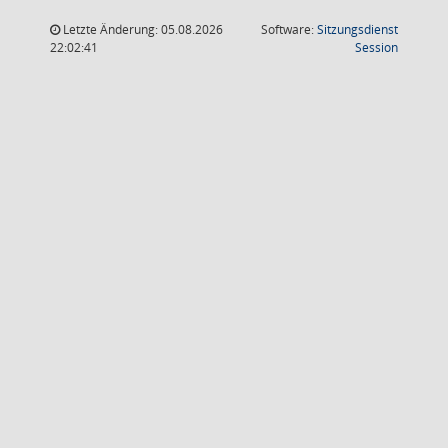
Letzte Änderung: 05.08.2026
Software:
Sitzungsdienst
(Wird in
22:02:41
Session