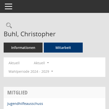
Toggle navigation
Rechercheauswahl
Buhl, Christopher
Informationen
Mitarbeit
Aktuell
Aktuell
Wahlperiode 2024 - 2029
MITGLIED
Jugendhilfeausschuss