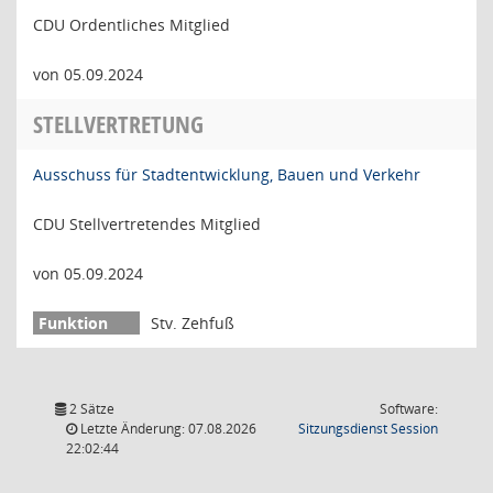
CDU Ordentliches Mitglied
von 05.09.2024
STELLVERTRETUNG
Ausschuss für Stadtentwicklung, Bauen und Verkehr
CDU Stellvertretendes Mitglied
von 05.09.2024
Stv. Zehfuß
2 Sätze
Software:
(Wird in
Letzte Änderung: 07.08.2026
Sitzungsdienst
Session
22:02:44