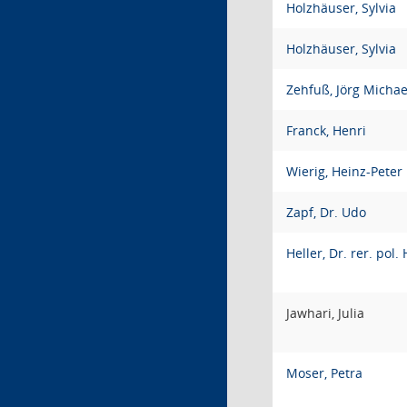
Holzhäuser, Sylvia
Holzhäuser, Sylvia
Zehfuß, Jörg Michae
Franck, Henri
Wierig, Heinz-Peter
Zapf, Dr. Udo
Heller, Dr. rer. pol
Jawhari, Julia
Moser, Petra