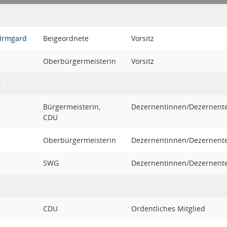
Irmgard
Beigeordnete
Vorsitz
Oberbürgermeisterin
Vorsitz
n
Bürgermeisterin,
Dezernentinnen/Dezernent
CDU
Oberbürgermeisterin
Dezernentinnen/Dezernent
SWG
Dezernentinnen/Dezernent
CDU
Ordentliches Mitglied