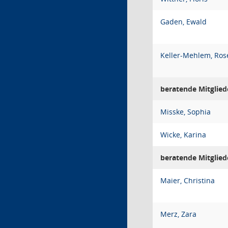
Gaden, Ewald
Keller-Mehlem, Ros
beratende Mitglied
Misske, Sophia
Wicke, Karina
beratende Mitgliede
Maier, Christina
Merz, Zara