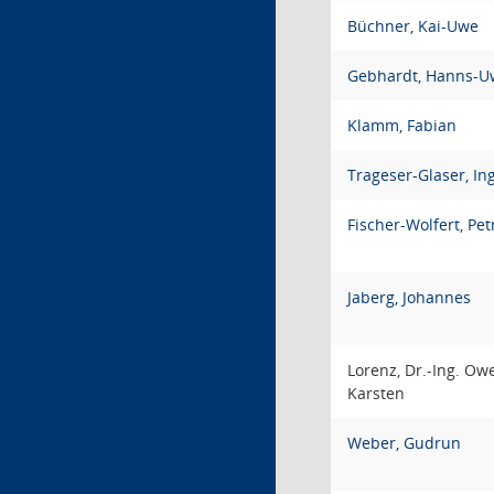
Büchner, Kai-Uwe
Gebhardt, Hanns-U
Klamm, Fabian
Trageser-Glaser, In
Fischer-Wolfert, Pet
Jaberg, Johannes
Lorenz, Dr.-Ing. Ow
Karsten
Weber, Gudrun