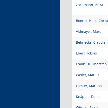
Zachmann, Petra
Bonnet, Hans-Chris
Vidmayer, Marc
Behnecke, Claudia
Ebert, Tobias
Frank, Dr. Thorsten
Weiler, Marius
Förster, Martina
Knäpple, Daniel
Wittner, Floris