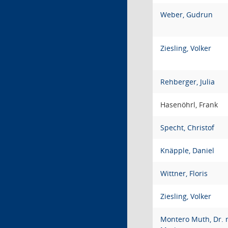
Weber, Gudrun
Ziesling, Volker
Rehberger, Julia
Hasenöhrl, Frank
Specht, Christof
Knäpple, Daniel
Wittner, Floris
Ziesling, Volker
Montero Muth, Dr. 