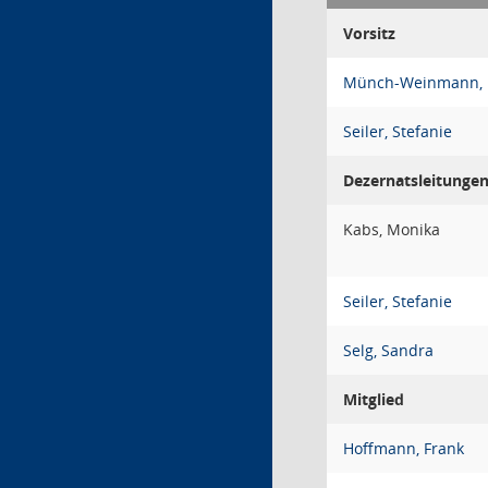
Vorsitz
Münch-Weinmann, 
Seiler, Stefanie
Dezernatsleitunge
Kabs, Monika
Seiler, Stefanie
Selg, Sandra
Mitglied
Hoffmann, Frank