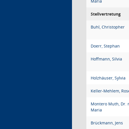
Maria
Stellvertretung
Buhl, Christopher
Doerr, Stephan
Hoffmann, Silvia
Holzhäuser, Sylvia
Keller-Mehlem, Ros
Montero Muth, Dr. 
Maria
Brückmann, Jens